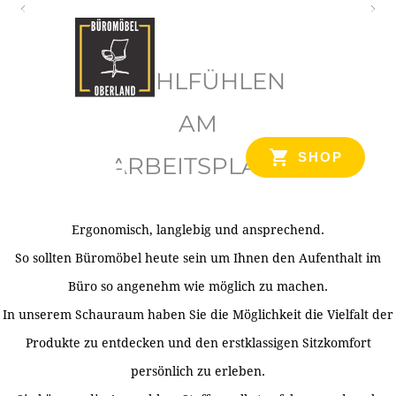
O
b
WOHLFÜHLEN
e
r
AM
l
SHOP
ARBEITSPLATZ
a
n
d
Ergonomisch, langlebig und ansprechend.
Ihr Spezialist für Büroausstattung im Tiroler Oberland
So sollten Büromöbel heute sein um Ihnen den Aufenthalt im
Büro so angenehm wie möglich zu machen.
In unserem Schauraum haben Sie die Möglichkeit die Vielfalt der
Produkte zu entdecken und den erstklassigen Sitzkomfort
persönlich zu erleben.