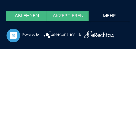
ABLEHNEN
AKZEPTIEREN
MEHR
Powered by
&