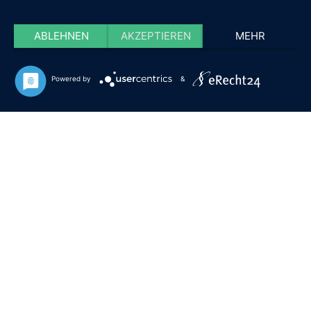
ABLEHNEN
AKZEPTIEREN
MEHR
Powered by
&