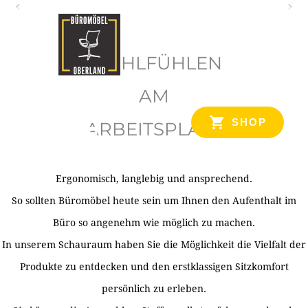
O
b
WOHLFÜHLEN
e
r
AM
l
SHOP
ARBEITSPLATZ
a
n
d
Ergonomisch, langlebig und ansprechend.
Ihr Spezialist für Büroausstattung im Tiroler Oberland
So sollten Büromöbel heute sein um Ihnen den Aufenthalt im
Büro so angenehm wie möglich zu machen.
In unserem Schauraum haben Sie die Möglichkeit die Vielfalt der
Produkte zu entdecken und den erstklassigen Sitzkomfort
persönlich zu erleben.