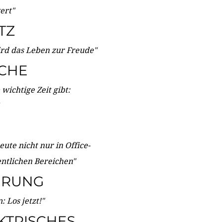
wert"
TZ
ird das Leben zur Freude"
ICHE
wichtige Zeit gibt:
ute nicht nur in Office-
entlichen Bereichen"
ERUNG
 Los jetzt!"
KTRISCHES