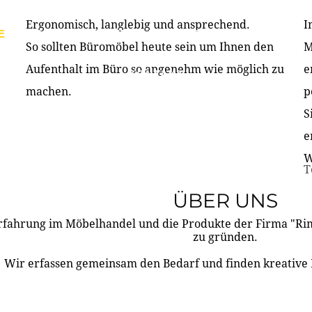
Ergonomisch, langlebig und ansprechend.
I
E
PRODUKTE
ÜBER UNS
PARTNER & REFERE
So sollten Büromöbel heute sein um Ihnen den
M
Aufenthalt im Büro so angenehm wie möglich zu
e
KONTAKT
machen.
p
S
e
W
T
ÜBER UNS
rfahrung im Möbelhandel und die Produkte der Firma "R
zu gründen.
Wir erfassen gemeinsam den Bedarf und finden kreative 