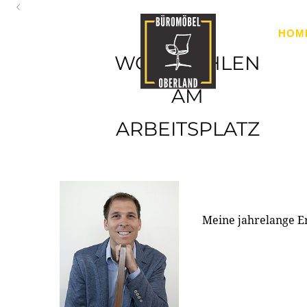
Oberland
HOM
Ihr Spezialist für Büroausstattung im Tiroler Oberland
WOHLFÜHLEN
AM
ARBEITSPLATZ
Meine jahrelange E