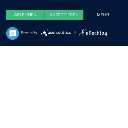
ABLEHNEN
AKZEPTIEREN
MEHR
Powered by
&