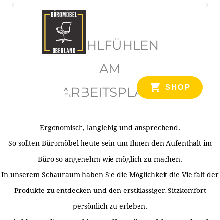
O
b
WOHLFÜHLEN
e
r
AM
l
SHOP
ARBEITSPLATZ
a
n
d
Ergonomisch, langlebig und ansprechend.
Ihr Spezialist für Büroausstattung im Tiroler Oberland
So sollten Büromöbel heute sein um Ihnen den Aufenthalt im
Büro so angenehm wie möglich zu machen.
In unserem Schauraum haben Sie die Möglichkeit die Vielfalt der
Produkte zu entdecken und den erstklassigen Sitzkomfort
persönlich zu erleben.