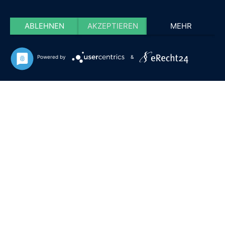
ABLEHNEN
AKZEPTIEREN
MEHR
Powered by
&