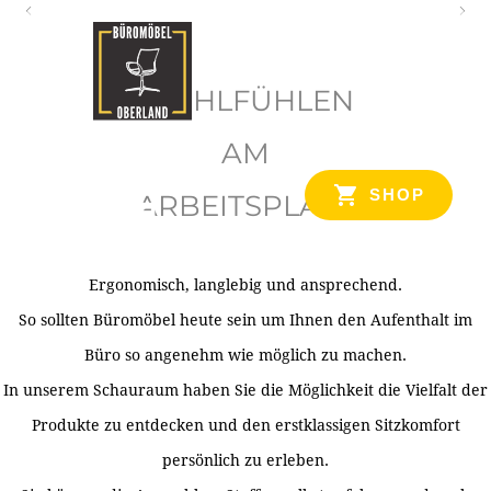
O
b
WOHLFÜHLEN
e
r
AM
l
SHOP
ARBEITSPLATZ
a
n
d
Ergonomisch, langlebig und ansprechend.
Ihr Spezialist für Büroausstattung im Tiroler Oberland
So sollten Büromöbel heute sein um Ihnen den Aufenthalt im
Büro so angenehm wie möglich zu machen.
In unserem Schauraum haben Sie die Möglichkeit die Vielfalt der
Produkte zu entdecken und den erstklassigen Sitzkomfort
persönlich zu erleben.