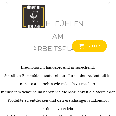
O
b
WOHLFÜHLEN
e
r
AM
l
SHOP
ARBEITSPLATZ
a
n
d
Ergonomisch, langlebig und ansprechend.
Ihr Spezialist für Büroausstattung im Tiroler Oberland
So sollten Büromöbel heute sein um Ihnen den Aufenthalt im
Büro so angenehm wie möglich zu machen.
In unserem Schauraum haben Sie die Möglichkeit die Vielfalt der
Produkte zu entdecken und den erstklassigen Sitzkomfort
persönlich zu erleben.