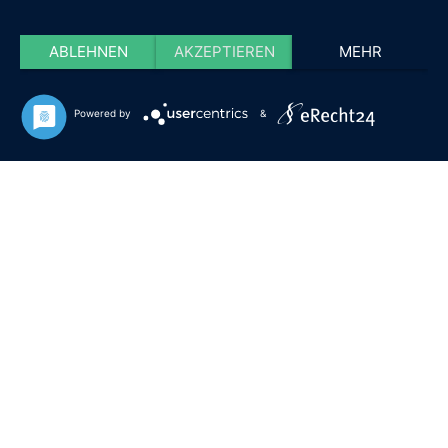
ABLEHNEN
AKZEPTIEREN
MEHR
Powered by
&