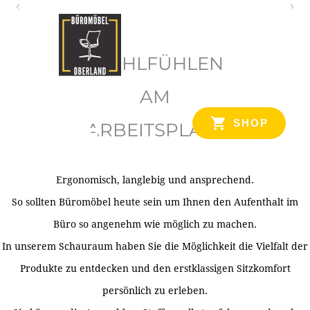
O
b
WOHLFÜHLEN
e
r
AM
l
SHOP
ARBEITSPLATZ
a
n
d
Ergonomisch, langlebig und ansprechend.
Ihr Spezialist für Büroausstattung im Tiroler Oberland
So sollten Büromöbel heute sein um Ihnen den Aufenthalt im
Büro so angenehm wie möglich zu machen.
In unserem Schauraum haben Sie die Möglichkeit die Vielfalt der
Produkte zu entdecken und den erstklassigen Sitzkomfort
persönlich zu erleben.