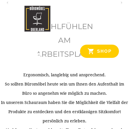
O
b
WOHLFÜHLEN
e
r
AM
l
SHOP
ARBEITSPLATZ
a
n
d
Ergonomisch, langlebig und ansprechend.
Ihr Spezialist für Büroausstattung im Tiroler Oberland
So sollten Büromöbel heute sein um Ihnen den Aufenthalt im
Büro so angenehm wie möglich zu machen.
In unserem Schauraum haben Sie die Möglichkeit die Vielfalt der
Produkte zu entdecken und den erstklassigen Sitzkomfort
persönlich zu erleben.