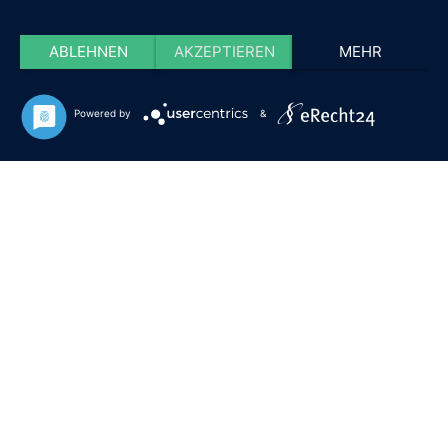
ABLEHNEN
AKZEPTIEREN
MEHR
Powered by
&