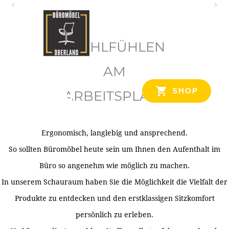
O
b
WOHLFÜHLEN
e
r
AM
l
SHOP
ARBEITSPLATZ
a
n
d
Ergonomisch, langlebig und ansprechend.
Ihr Spezialist für Büroausstattung im Tiroler Oberland
So sollten Büromöbel heute sein um Ihnen den Aufenthalt im
Büro so angenehm wie möglich zu machen.
In unserem Schauraum haben Sie die Möglichkeit die Vielfalt der
Produkte zu entdecken und den erstklassigen Sitzkomfort
persönlich zu erleben.