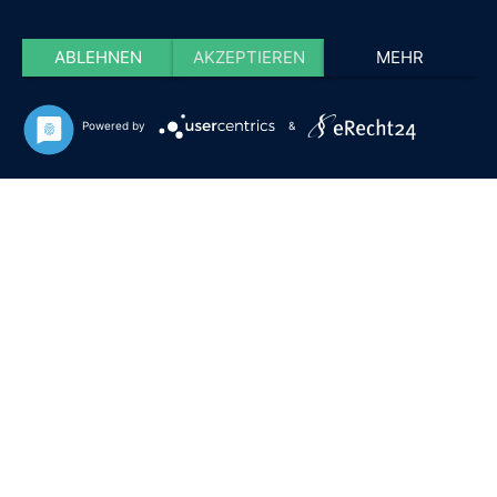
ABLEHNEN
AKZEPTIEREN
MEHR
Powered by
&