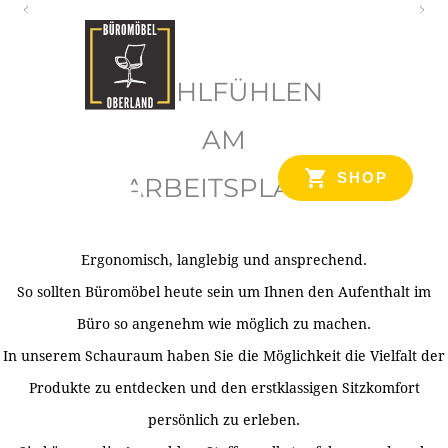
O
b
WOHLFÜHLEN
e
r
AM
l
SHOP
ARBEITSPLATZ
a
n
d
Ergonomisch, langlebig und ansprechend.
Ihr Spezialist für Büroausstattung im Tiroler Oberland
So sollten Büromöbel heute sein um Ihnen den Aufenthalt im
Büro so angenehm wie möglich zu machen.
In unserem Schauraum haben Sie die Möglichkeit die Vielfalt der
Produkte zu entdecken und den erstklassigen Sitzkomfort
persönlich zu erleben.