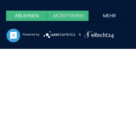
ABLEHNEN
AKZEPTIEREN
MEHR
Powered by
&