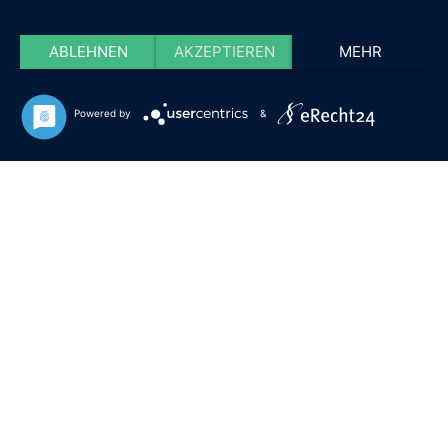
ABLEHNEN
AKZEPTIEREN
MEHR
Powered by
&