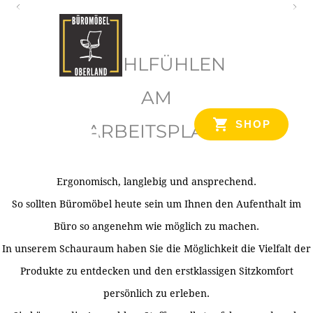
O
b
WOHLFÜHLEN
e
r
AM
l
SHOP
ARBEITSPLATZ
a
n
d
Ergonomisch, langlebig und ansprechend.
Ihr Spezialist für Büroausstattung im Tiroler Oberland
So sollten Büromöbel heute sein um Ihnen den Aufenthalt im
Büro so angenehm wie möglich zu machen.
In unserem Schauraum haben Sie die Möglichkeit die Vielfalt der
Produkte zu entdecken und den erstklassigen Sitzkomfort
persönlich zu erleben.