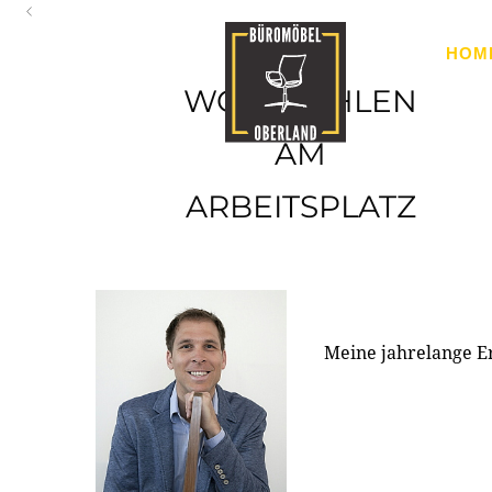
Oberland
HOM
Ihr Spezialist für Büroausstattung im Tiroler Oberland
WOHLFÜHLEN
AM
ARBEITSPLATZ
Meine jahrelange E