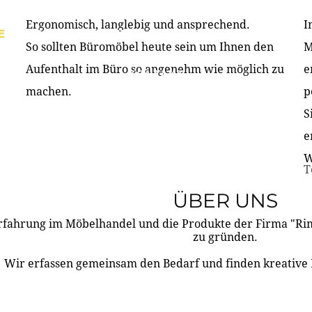
Ergonomisch, langlebig und ansprechend.
I
E
PRODUKTE
ÜBER UNS
PARTNER & REFERE
So sollten Büromöbel heute sein um Ihnen den
M
Aufenthalt im Büro so angenehm wie möglich zu
e
KONTAKT
machen.
p
S
e
W
T
ÜBER UNS
rfahrung im Möbelhandel und die Produkte der Firma "R
zu gründen.
Wir erfassen gemeinsam den Bedarf und finden kreative 