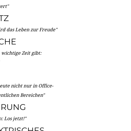
wert"
TZ
ird das Leben zur Freude"
ICHE
wichtige Zeit gibt:
ute nicht nur in Office-
entlichen Bereichen"
ERUNG
 Los jetzt!"
KTRISCHES