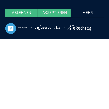
ABLEHNEN
AKZEPTIEREN
MEHR
Powered by
&