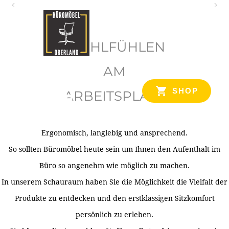
O
b
WOHLFÜHLEN
e
r
AM
l
SHOP
ARBEITSPLATZ
a
n
d
Ergonomisch, langlebig und ansprechend.
Ihr Spezialist für Büroausstattung im Tiroler Oberland
So sollten Büromöbel heute sein um Ihnen den Aufenthalt im
Büro so angenehm wie möglich zu machen.
In unserem Schauraum haben Sie die Möglichkeit die Vielfalt der
Produkte zu entdecken und den erstklassigen Sitzkomfort
persönlich zu erleben.