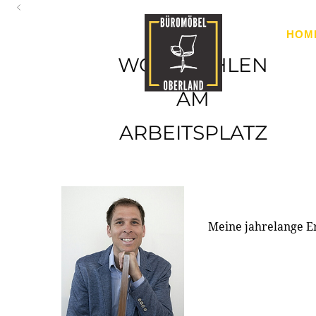
Oberland
HOM
Ihr Spezialist für Büroausstattung im Tiroler Oberland
WOHLFÜHLEN
AM
ARBEITSPLATZ
Meine jahrelange E