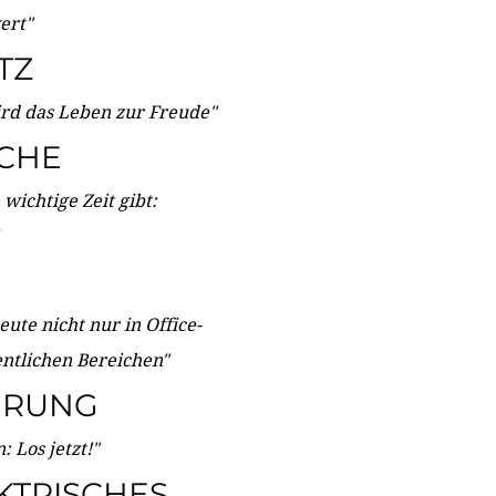
wert"
TZ
ird das Leben zur Freude"
ICHE
wichtige Zeit gibt:
ute nicht nur in Office-
entlichen Bereichen"
ERUNG
 Los jetzt!"
KTRISCHES