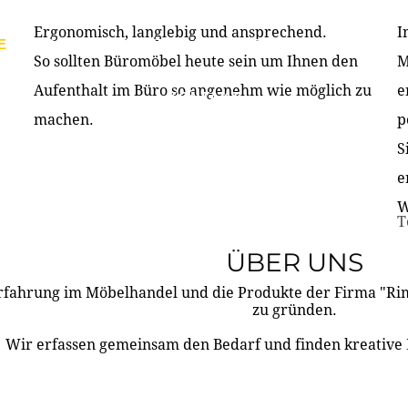
Ergonomisch, langlebig und ansprechend.
I
E
PRODUKTE
ÜBER UNS
PARTNER & REFERE
So sollten Büromöbel heute sein um Ihnen den
M
Aufenthalt im Büro so angenehm wie möglich zu
e
KONTAKT
machen.
p
S
e
W
T
ÜBER UNS
rfahrung im Möbelhandel und die Produkte der Firma "R
zu gründen.
Wir erfassen gemeinsam den Bedarf und finden kreative 