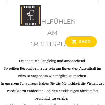
O
b
WOHLFÜHLEN
e
r
AM
l
SHOP
ARBEITSPLATZ
a
n
d
Ergonomisch, langlebig und ansprechend.
Ihr Spezialist für Büroausstattung im Tiroler Oberland
So sollten Büromöbel heute sein um Ihnen den Aufenthalt im
Büro so angenehm wie möglich zu machen.
In unserem Schauraum haben Sie die Möglichkeit die Vielfalt der
Produkte zu entdecken und den erstklassigen Sitzkomfort
persönlich zu erleben.