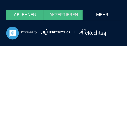
ABLEHNEN
AKZEPTIEREN
MEHR
Powered by
&