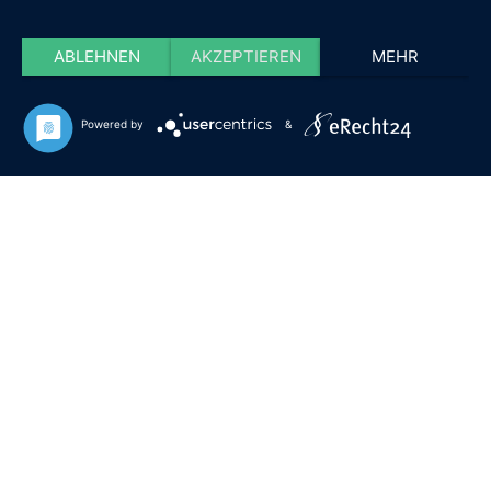
ABLEHNEN
AKZEPTIEREN
MEHR
Powered by
&