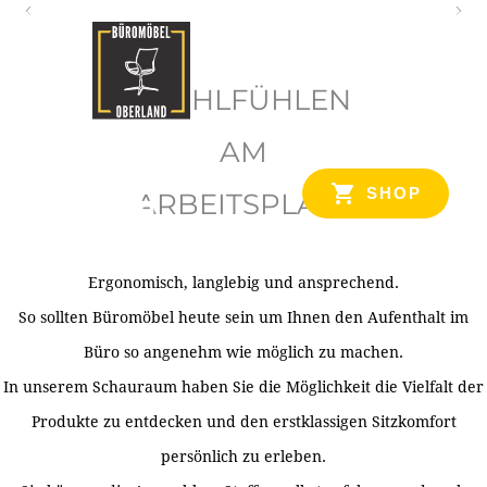
O
b
WOHLFÜHLEN
e
r
AM
l
SHOP
ARBEITSPLATZ
a
n
d
Ergonomisch, langlebig und ansprechend.
Ihr Spezialist für Büroausstattung im Tiroler Oberland
So sollten Büromöbel heute sein um Ihnen den Aufenthalt im
Büro so angenehm wie möglich zu machen.
In unserem Schauraum haben Sie die Möglichkeit die Vielfalt der
Produkte zu entdecken und den erstklassigen Sitzkomfort
persönlich zu erleben.