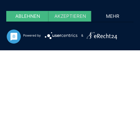
ABLEHNEN
AKZEPTIEREN
MEHR
Powered by
&