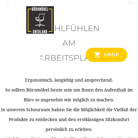
O
b
WOHLFÜHLEN
e
r
AM
l
SHOP
ARBEITSPLATZ
a
n
d
Ergonomisch, langlebig und ansprechend.
Ihr Spezialist für Büroausstattung im Tiroler Oberland
So sollten Büromöbel heute sein um Ihnen den Aufenthalt im
Büro so angenehm wie möglich zu machen.
In unserem Schauraum haben Sie die Möglichkeit die Vielfalt der
Produkte zu entdecken und den erstklassigen Sitzkomfort
persönlich zu erleben.