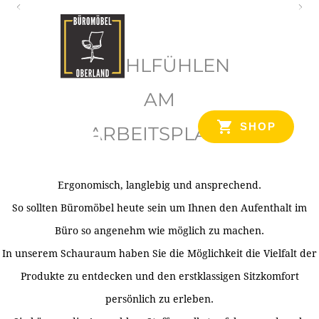
O
b
WOHLFÜHLEN
e
r
AM
l
SHOP
ARBEITSPLATZ
a
n
d
Ergonomisch, langlebig und ansprechend.
Ihr Spezialist für Büroausstattung im Tiroler Oberland
So sollten Büromöbel heute sein um Ihnen den Aufenthalt im
Büro so angenehm wie möglich zu machen.
In unserem Schauraum haben Sie die Möglichkeit die Vielfalt der
Produkte zu entdecken und den erstklassigen Sitzkomfort
persönlich zu erleben.