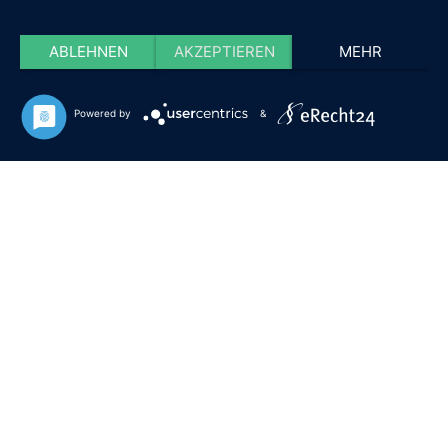
ABLEHNEN
AKZEPTIEREN
MEHR
Powered by
&