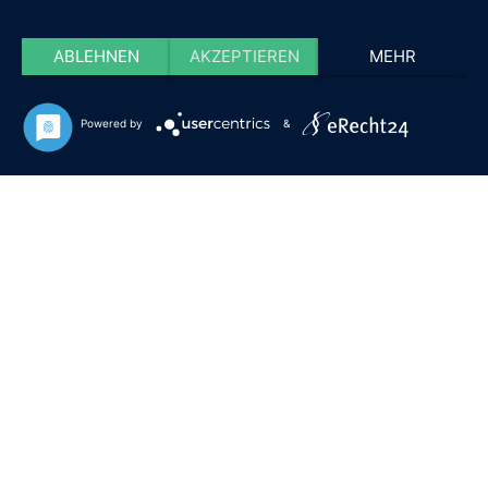
ABLEHNEN
AKZEPTIEREN
MEHR
Powered by
&