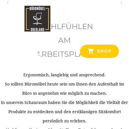
O
b
WOHLFÜHLEN
e
r
AM
l
SHOP
ARBEITSPLATZ
a
n
d
Ergonomisch, langlebig und ansprechend.
Ihr Spezialist für Büroausstattung im Tiroler Oberland
So sollten Büromöbel heute sein um Ihnen den Aufenthalt im
Büro so angenehm wie möglich zu machen.
In unserem Schauraum haben Sie die Möglichkeit die Vielfalt der
Produkte zu entdecken und den erstklassigen Sitzkomfort
persönlich zu erleben.