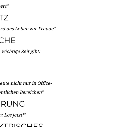
wert"
TZ
ird das Leben zur Freude"
ICHE
wichtige Zeit gibt:
ute nicht nur in Office-
entlichen Bereichen"
ERUNG
 Los jetzt!"
KTRISCHES