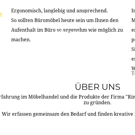
Ergonomisch, langlebig und ansprechend.
I
E
PRODUKTE
ÜBER UNS
PARTNER & REFERE
So sollten Büromöbel heute sein um Ihnen den
M
Aufenthalt im Büro so angenehm wie möglich zu
e
KONTAKT
machen.
p
S
e
W
T
ÜBER UNS
rfahrung im Möbelhandel und die Produkte der Firma "R
zu gründen.
Wir erfassen gemeinsam den Bedarf und finden kreative 