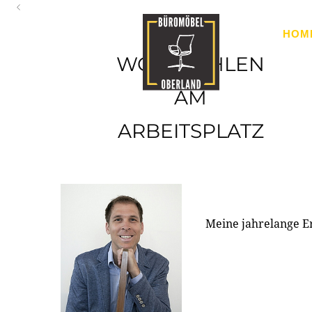
Oberland
HOM
Ihr Spezialist für Büroausstattung im Tiroler Oberland
WOHLFÜHLEN
AM
ARBEITSPLATZ
Meine jahrelange E