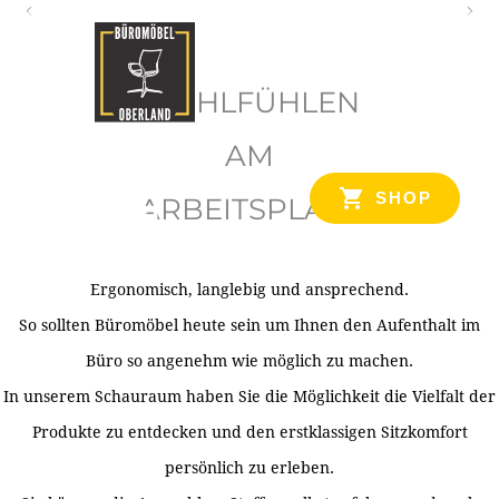
O
b
WOHLFÜHLEN
e
r
AM
l
SHOP
ARBEITSPLATZ
a
n
d
Ergonomisch, langlebig und ansprechend.
Ihr Spezialist für Büroausstattung im Tiroler Oberland
So sollten Büromöbel heute sein um Ihnen den Aufenthalt im
Büro so angenehm wie möglich zu machen.
In unserem Schauraum haben Sie die Möglichkeit die Vielfalt der
Produkte zu entdecken und den erstklassigen Sitzkomfort
persönlich zu erleben.