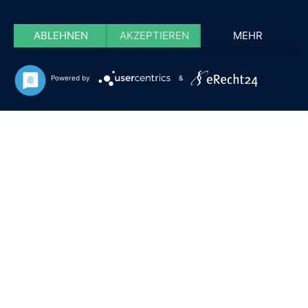
ABLEHNEN
AKZEPTIEREN
MEHR
Powered by
&