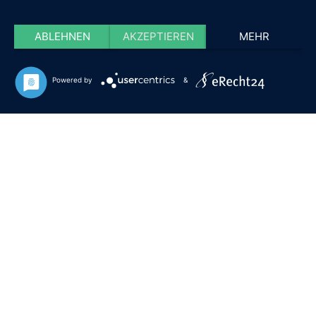
ABLEHNEN
AKZEPTIEREN
MEHR
Powered by
&