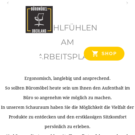
O
b
WOHLFÜHLEN
e
r
AM
l
SHOP
ARBEITSPLATZ
a
n
d
Ergonomisch, langlebig und ansprechend.
Ihr Spezialist für Büroausstattung im Tiroler Oberland
So sollten Büromöbel heute sein um Ihnen den Aufenthalt im
Büro so angenehm wie möglich zu machen.
In unserem Schauraum haben Sie die Möglichkeit die Vielfalt der
Produkte zu entdecken und den erstklassigen Sitzkomfort
persönlich zu erleben.