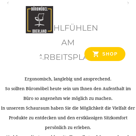
O
b
WOHLFÜHLEN
e
r
AM
l
SHOP
ARBEITSPLATZ
a
n
d
Ergonomisch, langlebig und ansprechend.
Ihr Spezialist für Büroausstattung im Tiroler Oberland
So sollten Büromöbel heute sein um Ihnen den Aufenthalt im
Büro so angenehm wie möglich zu machen.
In unserem Schauraum haben Sie die Möglichkeit die Vielfalt der
Produkte zu entdecken und den erstklassigen Sitzkomfort
persönlich zu erleben.