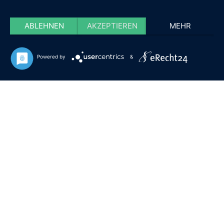
ABLEHNEN
AKZEPTIEREN
MEHR
Powered by
&