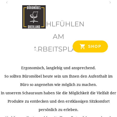
O
b
WOHLFÜHLEN
e
r
AM
l
SHOP
ARBEITSPLATZ
a
n
d
Ergonomisch, langlebig und ansprechend.
Ihr Spezialist für Büroausstattung im Tiroler Oberland
So sollten Büromöbel heute sein um Ihnen den Aufenthalt im
Büro so angenehm wie möglich zu machen.
In unserem Schauraum haben Sie die Möglichkeit die Vielfalt der
Produkte zu entdecken und den erstklassigen Sitzkomfort
persönlich zu erleben.