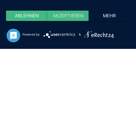
ABLEHNEN
AKZEPTIEREN
MEHR
Powered by
&