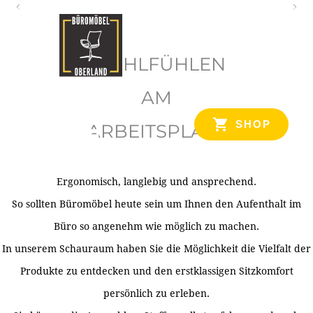
O
b
WOHLFÜHLEN
e
r
AM
l
SHOP
ARBEITSPLATZ
a
n
d
Ergonomisch, langlebig und ansprechend.
Ihr Spezialist für Büroausstattung im Tiroler Oberland
So sollten Büromöbel heute sein um Ihnen den Aufenthalt im
Büro so angenehm wie möglich zu machen.
In unserem Schauraum haben Sie die Möglichkeit die Vielfalt der
Produkte zu entdecken und den erstklassigen Sitzkomfort
persönlich zu erleben.