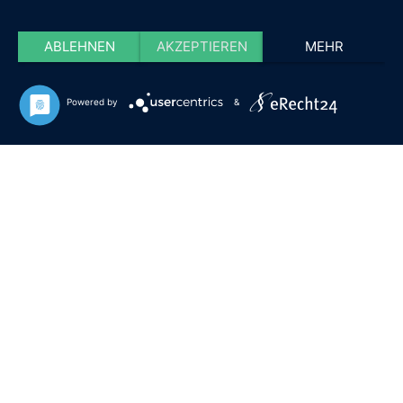
ABLEHNEN
AKZEPTIEREN
MEHR
Powered by
&