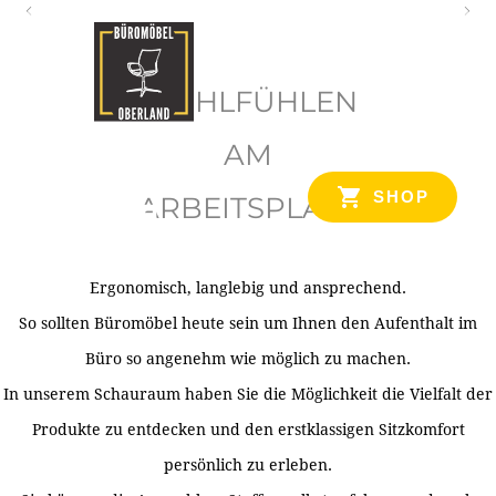
O
b
WOHLFÜHLEN
e
r
AM
l
SHOP
ARBEITSPLATZ
a
n
d
Ergonomisch, langlebig und ansprechend.
Ihr Spezialist für Büroausstattung im Tiroler Oberland
So sollten Büromöbel heute sein um Ihnen den Aufenthalt im
Büro so angenehm wie möglich zu machen.
In unserem Schauraum haben Sie die Möglichkeit die Vielfalt der
Produkte zu entdecken und den erstklassigen Sitzkomfort
persönlich zu erleben.