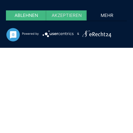
ABLEHNEN
AKZEPTIEREN
MEHR
Powered by
&