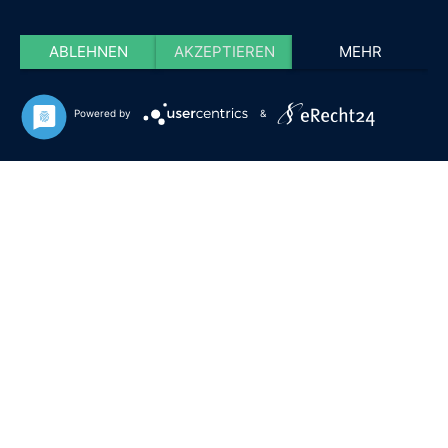
ABLEHNEN
AKZEPTIEREN
MEHR
Powered by
&