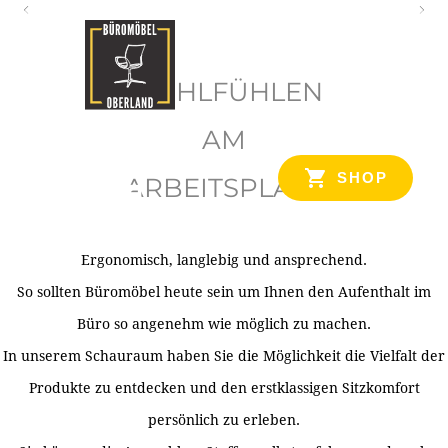
O
b
WOHLFÜHLEN
e
r
AM
l
SHOP
ARBEITSPLATZ
a
n
d
Ergonomisch, langlebig und ansprechend.
Ihr Spezialist für Büroausstattung im Tiroler Oberland
So sollten Büromöbel heute sein um Ihnen den Aufenthalt im
Büro so angenehm wie möglich zu machen.
In unserem Schauraum haben Sie die Möglichkeit die Vielfalt der
Produkte zu entdecken und den erstklassigen Sitzkomfort
persönlich zu erleben.