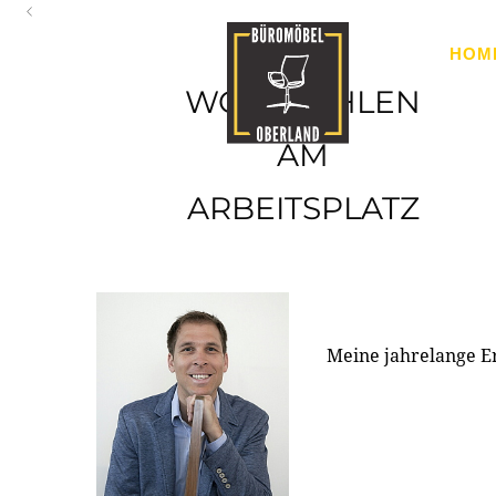
Oberland
HOM
Ihr Spezialist für Büroausstattung im Tiroler Oberland
WOHLFÜHLEN
AM
ARBEITSPLATZ
Meine jahrelange E