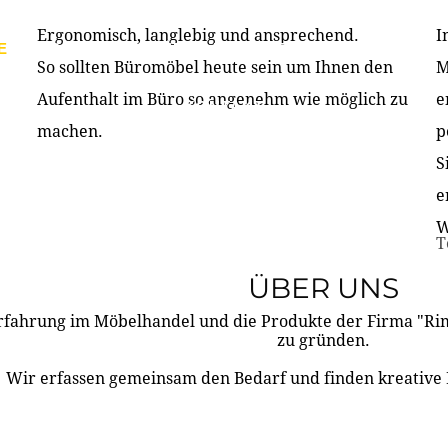
Ergonomisch, langlebig und ansprechend.
I
E
PRODUKTE
ÜBER UNS
PARTNER & REFERE
So sollten Büromöbel heute sein um Ihnen den
M
Aufenthalt im Büro so angenehm wie möglich zu
e
KONTAKT
machen.
p
S
e
W
T
ÜBER UNS
rfahrung im Möbelhandel und die Produkte der Firma "R
zu gründen.
Wir erfassen gemeinsam den Bedarf und finden kreative 