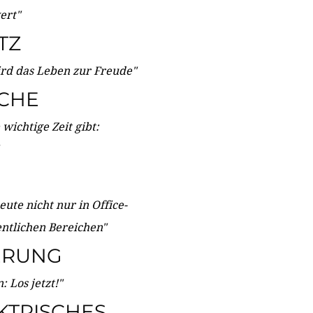
wert"
TZ
ird das Leben zur Freude"
ICHE
wichtige Zeit gibt:
ute nicht nur in Office-
entlichen Bereichen"
ERUNG
 Los jetzt!"
KTRISCHES