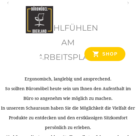
O
b
WOHLFÜHLEN
e
r
AM
l
SHOP
ARBEITSPLATZ
a
n
d
Ergonomisch, langlebig und ansprechend.
Ihr Spezialist für Büroausstattung im Tiroler Oberland
So sollten Büromöbel heute sein um Ihnen den Aufenthalt im
Büro so angenehm wie möglich zu machen.
In unserem Schauraum haben Sie die Möglichkeit die Vielfalt der
Produkte zu entdecken und den erstklassigen Sitzkomfort
persönlich zu erleben.