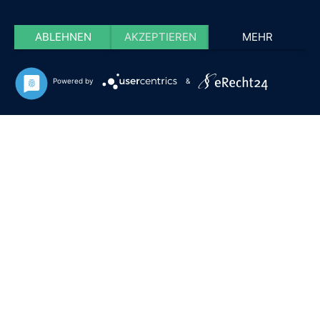
ABLEHNEN
AKZEPTIEREN
MEHR
Powered by
&