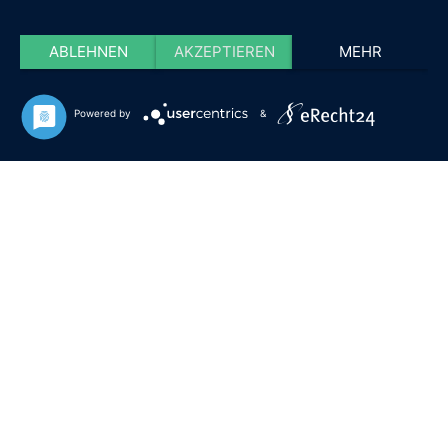
ABLEHNEN
AKZEPTIEREN
MEHR
Powered by
&