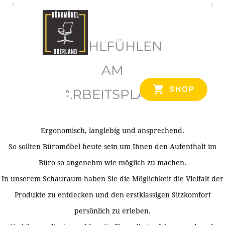
O
b
WOHLFÜHLEN
e
r
AM
l
SHOP
ARBEITSPLATZ
a
n
d
Ergonomisch, langlebig und ansprechend.
Ihr Spezialist für Büroausstattung im Tiroler Oberland
So sollten Büromöbel heute sein um Ihnen den Aufenthalt im
Büro so angenehm wie möglich zu machen.
In unserem Schauraum haben Sie die Möglichkeit die Vielfalt der
Produkte zu entdecken und den erstklassigen Sitzkomfort
persönlich zu erleben.