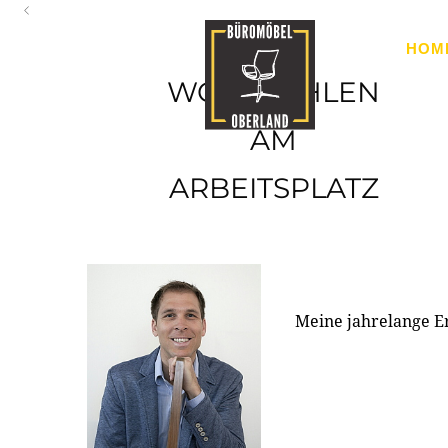
Oberland
HOM
Ihr Spezialist für Büroausstattung im Tiroler Oberland
WOHLFÜHLEN
AM
ARBEITSPLATZ
Meine jahrelange E