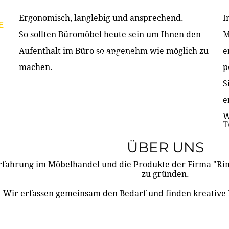
Ergonomisch, langlebig und ansprechend.
I
E
PRODUKTE
ÜBER UNS
PARTNER & REFERE
So sollten Büromöbel heute sein um Ihnen den
M
Aufenthalt im Büro so angenehm wie möglich zu
e
KONTAKT
machen.
p
S
e
W
T
ÜBER UNS
rfahrung im Möbelhandel und die Produkte der Firma "R
zu gründen.
Wir erfassen gemeinsam den Bedarf und finden kreative 