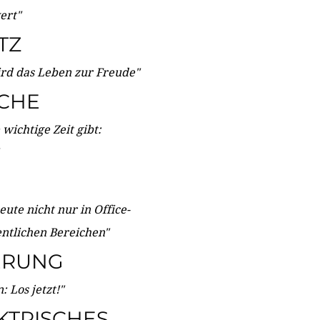
wert"
TZ
ird das Leben zur Freude"
ICHE
wichtige Zeit gibt:
ute nicht nur in Office-
entlichen Bereichen"
ERUNG
 Los jetzt!"
KTRISCHES