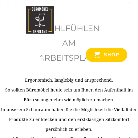
O
b
WOHLFÜHLEN
e
r
AM
l
SHOP
ARBEITSPLATZ
a
n
d
Ergonomisch, langlebig und ansprechend.
Ihr Spezialist für Büroausstattung im Tiroler Oberland
So sollten Büromöbel heute sein um Ihnen den Aufenthalt im
Büro so angenehm wie möglich zu machen.
In unserem Schauraum haben Sie die Möglichkeit die Vielfalt der
Produkte zu entdecken und den erstklassigen Sitzkomfort
persönlich zu erleben.