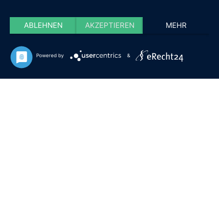
ABLEHNEN
AKZEPTIEREN
MEHR
Powered by
&