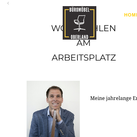
Oberland
HOM
Ihr Spezialist für Büroausstattung im Tiroler Oberland
WOHLFÜHLEN
AM
ARBEITSPLATZ
Meine jahrelange E