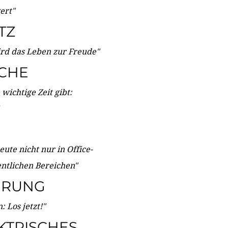
wert"
TZ
ird das Leben zur Freude"
ICHE
wichtige Zeit gibt:
ute nicht nur in Office-
entlichen Bereichen"
ERUNG
 Los jetzt!"
KTRISCHES