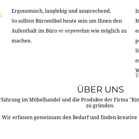
Ergonomisch, langlebig und ansprechend.
I
E
PRODUKTE
ÜBER UNS
PARTNER & REFERE
So sollten Büromöbel heute sein um Ihnen den
M
Aufenthalt im Büro so angenehm wie möglich zu
e
KONTAKT
machen.
p
S
e
W
T
ÜBER UNS
rfahrung im Möbelhandel und die Produkte der Firma "R
zu gründen.
Wir erfassen gemeinsam den Bedarf und finden kreative 