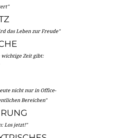
wert"
TZ
ird das Leben zur Freude"
ICHE
wichtige Zeit gibt:
ute nicht nur in Office-
entlichen Bereichen"
ERUNG
 Los jetzt!"
KTRISCHES