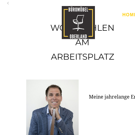
Oberland
HOM
Ihr Spezialist für Büroausstattung im Tiroler Oberland
WOHLFÜHLEN
AM
ARBEITSPLATZ
Meine jahrelange E