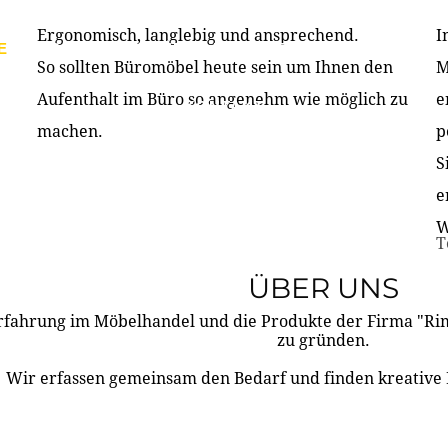
Ergonomisch, langlebig und ansprechend.
I
E
PRODUKTE
ÜBER UNS
PARTNER & REFERE
So sollten Büromöbel heute sein um Ihnen den
M
Aufenthalt im Büro so angenehm wie möglich zu
e
KONTAKT
machen.
p
S
e
W
T
ÜBER UNS
rfahrung im Möbelhandel und die Produkte der Firma "R
zu gründen.
Wir erfassen gemeinsam den Bedarf und finden kreative 