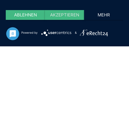
ABLEHNEN
AKZEPTIEREN
MEHR
Powered by
&