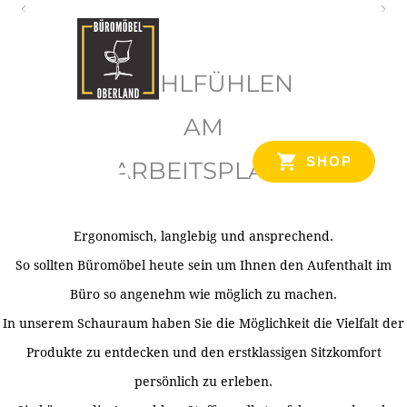
O
b
WOHLFÜHLEN
e
r
AM
l
SHOP
ARBEITSPLATZ
a
n
d
Ergonomisch, langlebig und ansprechend.
Ihr Spezialist für Büroausstattung im Tiroler Oberland
So sollten Büromöbel heute sein um Ihnen den Aufenthalt im
Büro so angenehm wie möglich zu machen.
In unserem Schauraum haben Sie die Möglichkeit die Vielfalt der
Produkte zu entdecken und den erstklassigen Sitzkomfort
persönlich zu erleben.