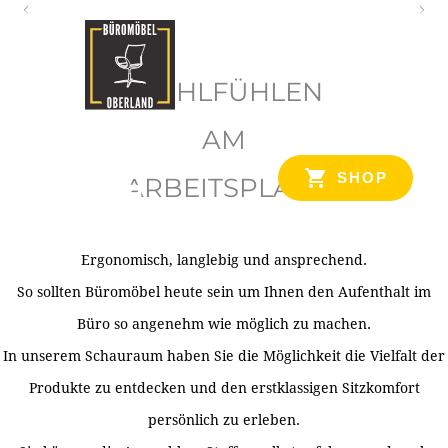
O
b
WOHLFÜHLEN
e
r
AM
l
SHOP
ARBEITSPLATZ
a
n
d
Ergonomisch, langlebig und ansprechend.
Ihr Spezialist für Büroausstattung im Tiroler Oberland
So sollten Büromöbel heute sein um Ihnen den Aufenthalt im
Büro so angenehm wie möglich zu machen.
In unserem Schauraum haben Sie die Möglichkeit die Vielfalt der
Produkte zu entdecken und den erstklassigen Sitzkomfort
persönlich zu erleben.