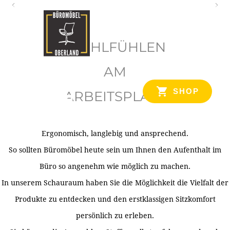
O
b
WOHLFÜHLEN
e
r
AM
l
SHOP
ARBEITSPLATZ
a
n
d
Ergonomisch, langlebig und ansprechend.
Ihr Spezialist für Büroausstattung im Tiroler Oberland
So sollten Büromöbel heute sein um Ihnen den Aufenthalt im
Büro so angenehm wie möglich zu machen.
In unserem Schauraum haben Sie die Möglichkeit die Vielfalt der
Produkte zu entdecken und den erstklassigen Sitzkomfort
persönlich zu erleben.