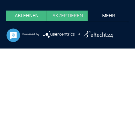
ABLEHNEN
AKZEPTIEREN
MEHR
Powered by
&