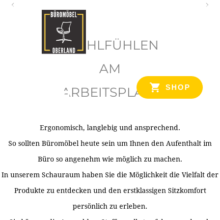
O
b
WOHLFÜHLEN
e
r
AM
l
SHOP
ARBEITSPLATZ
a
n
d
Ergonomisch, langlebig und ansprechend.
Ihr Spezialist für Büroausstattung im Tiroler Oberland
So sollten Büromöbel heute sein um Ihnen den Aufenthalt im
Büro so angenehm wie möglich zu machen.
In unserem Schauraum haben Sie die Möglichkeit die Vielfalt der
Produkte zu entdecken und den erstklassigen Sitzkomfort
persönlich zu erleben.