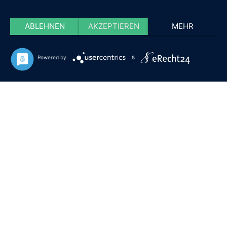
ABLEHNEN
AKZEPTIEREN
MEHR
Powered by
&