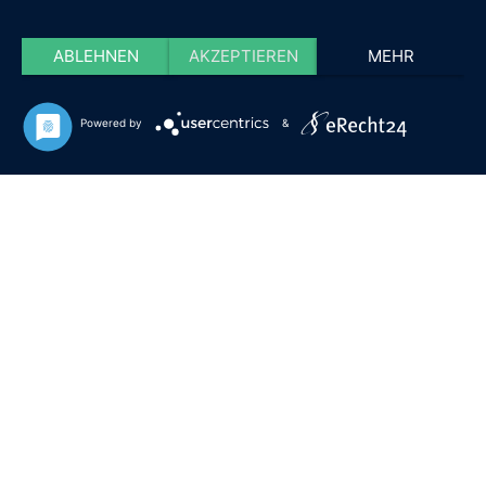
ABLEHNEN
AKZEPTIEREN
MEHR
Powered by
&