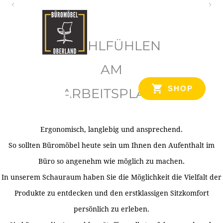
O
b
WOHLFÜHLEN
e
r
AM
l
SHOP
ARBEITSPLATZ
a
n
d
Ergonomisch, langlebig und ansprechend.
Ihr Spezialist für Büroausstattung im Tiroler Oberland
So sollten Büromöbel heute sein um Ihnen den Aufenthalt im
Büro so angenehm wie möglich zu machen.
In unserem Schauraum haben Sie die Möglichkeit die Vielfalt der
Produkte zu entdecken und den erstklassigen Sitzkomfort
persönlich zu erleben.