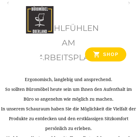
O
b
WOHLFÜHLEN
e
r
AM
l
SHOP
ARBEITSPLATZ
a
n
d
Ergonomisch, langlebig und ansprechend.
Ihr Spezialist für Büroausstattung im Tiroler Oberland
So sollten Büromöbel heute sein um Ihnen den Aufenthalt im
Büro so angenehm wie möglich zu machen.
In unserem Schauraum haben Sie die Möglichkeit die Vielfalt der
Produkte zu entdecken und den erstklassigen Sitzkomfort
persönlich zu erleben.