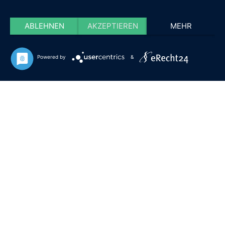
ABLEHNEN
AKZEPTIEREN
MEHR
Powered by
&