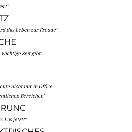
wert"
TZ
ird das Leben zur Freude"
ICHE
wichtige Zeit gibt:
ute nicht nur in Office-
entlichen Bereichen"
ERUNG
 Los jetzt!"
KTRISCHES