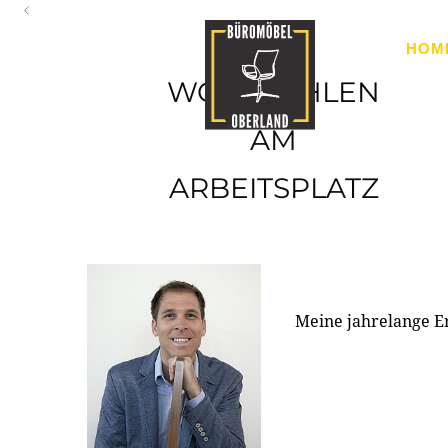
Oberland
HOM
Ihr Spezialist für Büroausstattung im Tiroler Oberland
WOHLFÜHLEN
AM
ARBEITSPLATZ
Meine jahrelange E