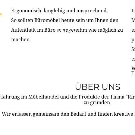
Ergonomisch, langlebig und ansprechend.
I
E
PRODUKTE
ÜBER UNS
PARTNER & REFERE
So sollten Büromöbel heute sein um Ihnen den
M
Aufenthalt im Büro so angenehm wie möglich zu
e
KONTAKT
machen.
p
S
e
W
T
ÜBER UNS
rfahrung im Möbelhandel und die Produkte der Firma "R
zu gründen.
Wir erfassen gemeinsam den Bedarf und finden kreative 