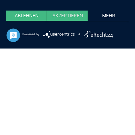
ABLEHNEN
AKZEPTIEREN
MEHR
Powered by
&