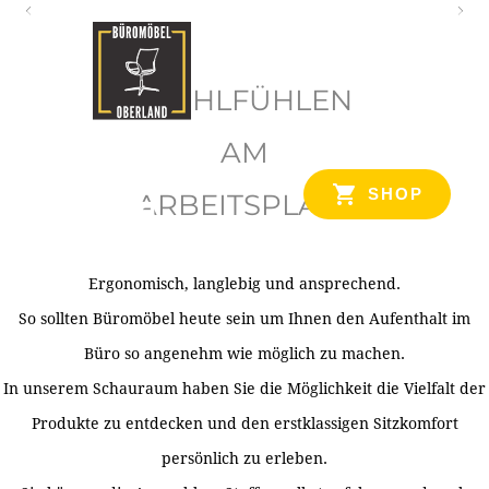
O
b
WOHLFÜHLEN
e
r
AM
l
SHOP
ARBEITSPLATZ
a
n
d
Ergonomisch, langlebig und ansprechend.
Ihr Spezialist für Büroausstattung im Tiroler Oberland
So sollten Büromöbel heute sein um Ihnen den Aufenthalt im
Büro so angenehm wie möglich zu machen.
In unserem Schauraum haben Sie die Möglichkeit die Vielfalt der
Produkte zu entdecken und den erstklassigen Sitzkomfort
persönlich zu erleben.