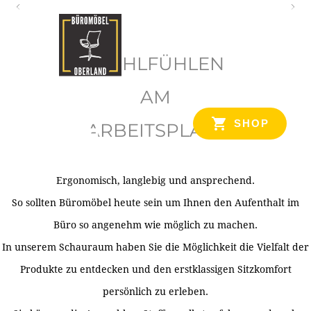
O
b
WOHLFÜHLEN
e
r
AM
l
SHOP
ARBEITSPLATZ
a
n
d
Ergonomisch, langlebig und ansprechend.
Ihr Spezialist für Büroausstattung im Tiroler Oberland
So sollten Büromöbel heute sein um Ihnen den Aufenthalt im
Büro so angenehm wie möglich zu machen.
In unserem Schauraum haben Sie die Möglichkeit die Vielfalt der
Produkte zu entdecken und den erstklassigen Sitzkomfort
persönlich zu erleben.