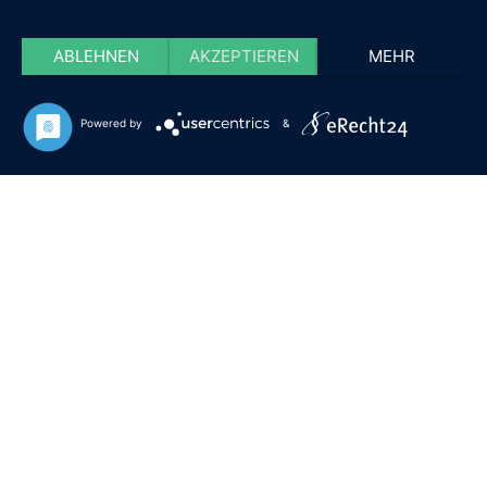
ABLEHNEN
AKZEPTIEREN
MEHR
Powered by
&