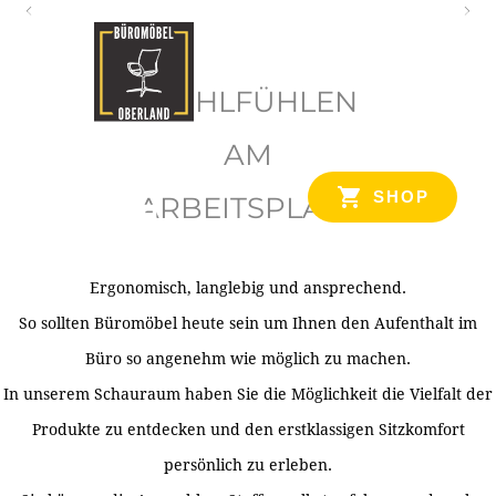
O
b
WOHLFÜHLEN
e
r
AM
l
SHOP
ARBEITSPLATZ
a
n
d
Ergonomisch, langlebig und ansprechend.
Ihr Spezialist für Büroausstattung im Tiroler Oberland
So sollten Büromöbel heute sein um Ihnen den Aufenthalt im
Büro so angenehm wie möglich zu machen.
In unserem Schauraum haben Sie die Möglichkeit die Vielfalt der
Produkte zu entdecken und den erstklassigen Sitzkomfort
persönlich zu erleben.