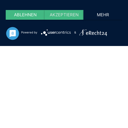
ABLEHNEN
AKZEPTIEREN
MEHR
Powered by
&