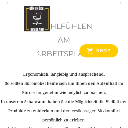
O
b
WOHLFÜHLEN
e
r
AM
l
SHOP
ARBEITSPLATZ
a
n
d
Ergonomisch, langlebig und ansprechend.
Ihr Spezialist für Büroausstattung im Tiroler Oberland
So sollten Büromöbel heute sein um Ihnen den Aufenthalt im
Büro so angenehm wie möglich zu machen.
In unserem Schauraum haben Sie die Möglichkeit die Vielfalt der
Produkte zu entdecken und den erstklassigen Sitzkomfort
persönlich zu erleben.