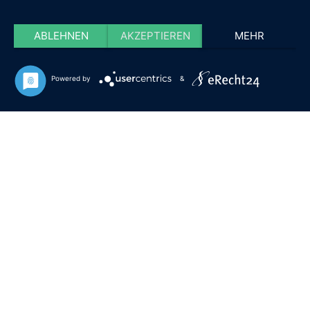
ABLEHNEN
AKZEPTIEREN
MEHR
Powered by
&