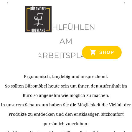
O
b
WOHLFÜHLEN
e
r
AM
l
SHOP
ARBEITSPLATZ
a
n
d
Ergonomisch, langlebig und ansprechend.
Ihr Spezialist für Büroausstattung im Tiroler Oberland
So sollten Büromöbel heute sein um Ihnen den Aufenthalt im
Büro so angenehm wie möglich zu machen.
In unserem Schauraum haben Sie die Möglichkeit die Vielfalt der
Produkte zu entdecken und den erstklassigen Sitzkomfort
persönlich zu erleben.