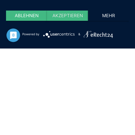
ABLEHNEN
AKZEPTIEREN
MEHR
Powered by
&