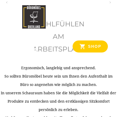
O
b
WOHLFÜHLEN
e
r
AM
l
SHOP
ARBEITSPLATZ
a
n
d
Ergonomisch, langlebig und ansprechend.
Ihr Spezialist für Büroausstattung im Tiroler Oberland
So sollten Büromöbel heute sein um Ihnen den Aufenthalt im
Büro so angenehm wie möglich zu machen.
In unserem Schauraum haben Sie die Möglichkeit die Vielfalt der
Produkte zu entdecken und den erstklassigen Sitzkomfort
persönlich zu erleben.