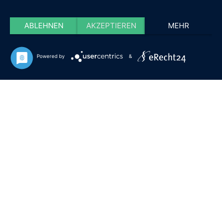
ABLEHNEN
AKZEPTIEREN
MEHR
Powered by
&