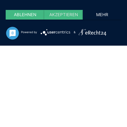
ABLEHNEN
AKZEPTIEREN
MEHR
Powered by
&