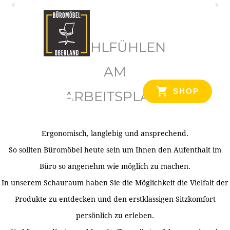
O
b
WOHLFÜHLEN
e
r
AM
l
SHOP
ARBEITSPLATZ
a
n
d
Ergonomisch, langlebig und ansprechend.
Ihr Spezialist für Büroausstattung im Tiroler Oberland
So sollten Büromöbel heute sein um Ihnen den Aufenthalt im
Büro so angenehm wie möglich zu machen.
In unserem Schauraum haben Sie die Möglichkeit die Vielfalt der
Produkte zu entdecken und den erstklassigen Sitzkomfort
persönlich zu erleben.