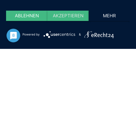
ABLEHNEN
AKZEPTIEREN
MEHR
Powered by
&