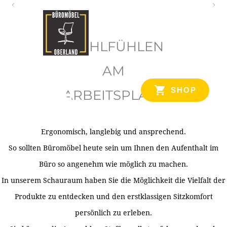
O
b
WOHLFÜHLEN
e
r
AM
l
SHOP
ARBEITSPLATZ
a
n
d
Ergonomisch, langlebig und ansprechend.
Ihr Spezialist für Büroausstattung im Tiroler Oberland
So sollten Büromöbel heute sein um Ihnen den Aufenthalt im
Büro so angenehm wie möglich zu machen.
In unserem Schauraum haben Sie die Möglichkeit die Vielfalt der
Produkte zu entdecken und den erstklassigen Sitzkomfort
persönlich zu erleben.