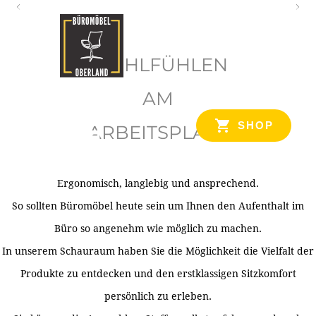
O
b
WOHLFÜHLEN
e
r
AM
l
SHOP
ARBEITSPLATZ
a
n
d
Ergonomisch, langlebig und ansprechend.
Ihr Spezialist für Büroausstattung im Tiroler Oberland
So sollten Büromöbel heute sein um Ihnen den Aufenthalt im
Büro so angenehm wie möglich zu machen.
In unserem Schauraum haben Sie die Möglichkeit die Vielfalt der
Produkte zu entdecken und den erstklassigen Sitzkomfort
persönlich zu erleben.