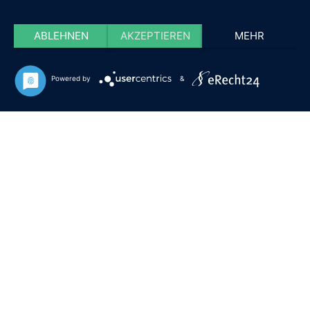
ABLEHNEN
AKZEPTIEREN
MEHR
Powered by
&